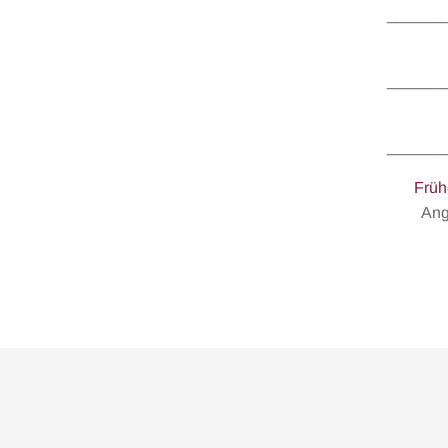
______
______
______
Früh
Ang