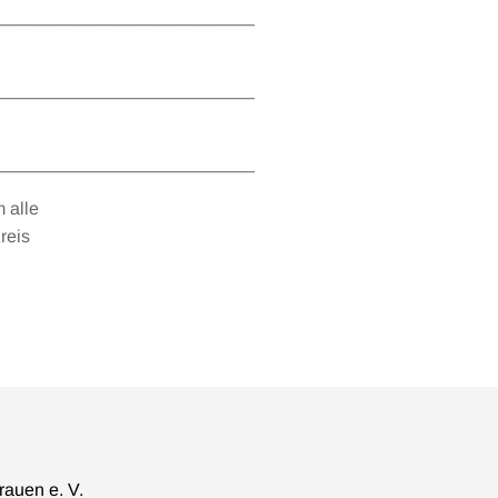
__________________________
__________________________
__________________________
 alle
reis
rauen e. V.