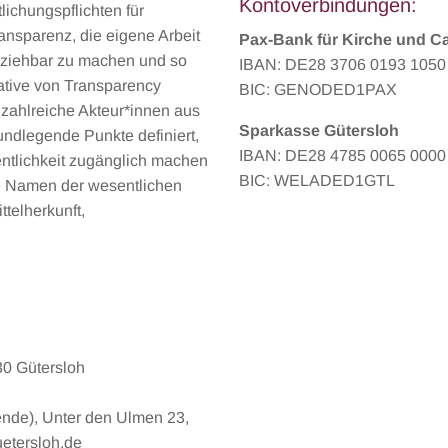
Kontoverbindungen:
lichungspflichten für
ransparenz, die eigene Arbeit
Pax-Bank für Kirche und C
llziehbar zu machen und so
IBAN: DE28 3706 0193 1050
iative von Transparency
BIC: GENODED1PAX
 zahlreiche Akteur*innen aus
Sparkasse Gütersloh
undlegende Punkte definiert,
IBAN: DE28 4785 0065 0000
fentlichkeit zugänglich machen
BIC: WELADED1GTL
ie Namen der wesentlichen
telherkunft,
30 Gütersloh
ende), Unter den Ulmen 23,
etersloh.de